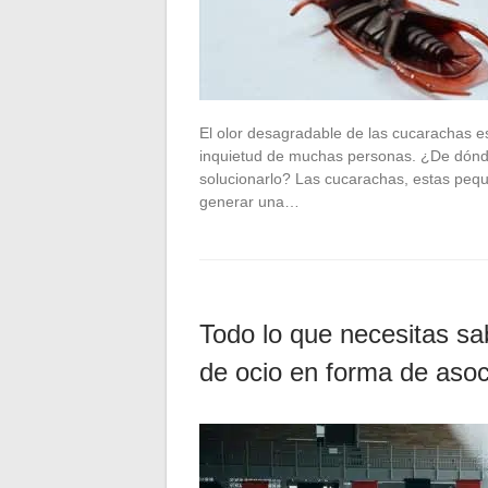
El olor desagradable de las cucarachas e
inquietud de muchas personas. ¿De dónd
solucionarlo? Las cucarachas, estas pequ
generar una…
Todo lo que necesitas sa
de ocio en forma de asoc