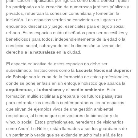
planificación impulsados por figuras como Louis Benech, quien
ha participado en la creación de numerosos jardines públicos y
privados, refuerzan la cohesión comunitaria y fomentan la
inclusión. Los espacios verdes se convierten en lugares de
encuentro, descanso y juego, esenciales para el tejido social
urbano. Estos espacios están diseñados para ser accesibles y
beneficiosos para todos, independientemente de la edad o la
condición social, subrayando así la dimensión universal del
derecho a la naturaleza
en la ciudad.
El aspecto educativo de estos espacios no debe ser
subestimado. Instituciones como la
Escuela Nacional Superior
de Paisaje
son la cuna de la formación de estos profesionales,
donde se pone énfasis en un enfoque holístico que abarca la
arquitectura
, el
urbanismo
y el
medio ambiente
. Esta
formación multidisciplinaria prepara a los futuros paisajistas
para enfrentar los desafíos contemporáneos: crear espacios
que sirvan de ejemplos vivos de una gestión ambiental
respetuosa, al tiempo que son vectores de bienestar y de
vínculo social. Estos profesionales, herederos de visionarios
como André Le Nôtre, están llamados a ser los guardianes de
un patrimonio verde que se extiende mucho más allá de los