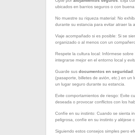
Opte por
alojamientos seguros
: Elija 
ubicados en barrios seguros o con buena
No muestre su riqueza material: No exhiba
durante su estancia para evitar atraer la
Viaje acompañado si es posible: Si se sie
organizado o al menos con un compañero
Respete la cultura local: Infórmese sobre 
integrarse mejor en el entorno local y evi
Guarde sus
documentos en seguridad
:
(pasaporte, billetes de avión, etc.) en u
un lugar seguro durante su estancia.
Evite comportamientos de riesgo: Evite c
deseada o provocar conflictos con los hab
Confíe en su instinto: Cuando se sienta 
peligrosa, confíe en su instinto y aléjese
Siguiendo estos consejos simples pero efe