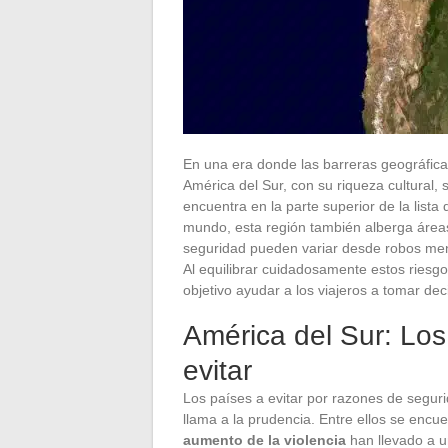
En una era donde las barreras geográfica
América del Sur, con su riqueza cultural, 
encuentra en la parte superior de la lista 
mundo, esta región también alberga áreas
seguridad pueden variar desde robos men
Al equilibrar cuidadosamente estos riesg
objetivo ayudar a los viajeros a tomar dec
América del Sur: Los
evitar
Los países a evitar por razones de segur
llama a la prudencia. Entre ellos se enc
aumento de la violencia
han llevado a un