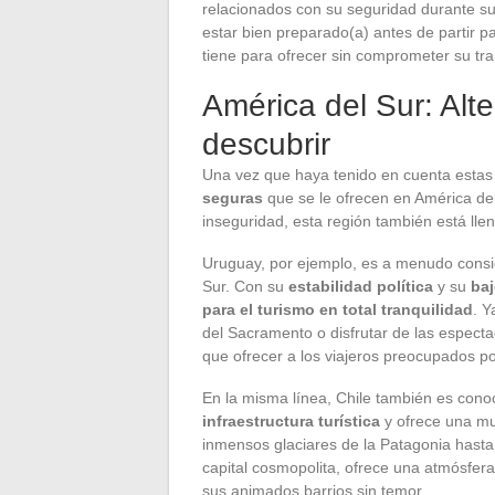
relacionados con su seguridad durante su
estar bien preparado(a) antes de partir p
tiene para ofrecer sin comprometer su tra
América del Sur: Alt
descubrir
Una vez que haya tenido en cuenta estas 
seguras
que se le ofrecen en América del
inseguridad, esta región también está ll
Uruguay, por ejemplo, es a menudo cons
Sur. Con su
estabilidad política
y su
baj
para el turismo en total tranquilidad
. Y
del Sacramento o disfrutar de las espect
que ofrecer a los viajeros preocupados p
En la misma línea, Chile también es cono
infraestructura turística
y ofrece una mu
inmensos glaciares de la Patagonia hasta 
capital cosmopolita, ofrece una atmósfer
sus animados barrios sin temor.