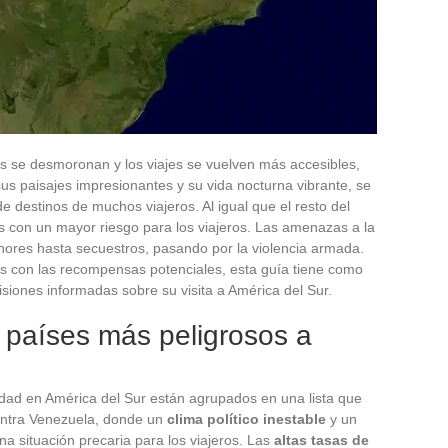
s se desmoronan y los viajes se vuelven más accesibles,
sus paisajes impresionantes y su vida nocturna vibrante, se
de destinos de muchos viajeros. Al igual que el resto del
 con un mayor riesgo para los viajeros. Las amenazas a la
ores hasta secuestros, pasando por la violencia armada.
os con las recompensas potenciales, esta guía tiene como
isiones informadas sobre su visita a América del Sur.
 países más peligrosos a
idad en América del Sur están agrupados en una lista que
uentra Venezuela, donde un
clima político inestable
y un
a situación precaria para los viajeros. Las
altas tasas de