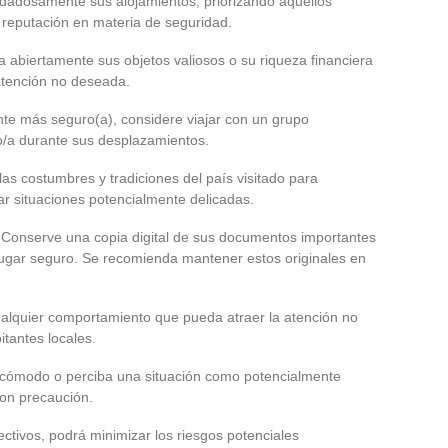
cuidadosamente sus alojamientos, priorizando aquellos
 reputación en materia de seguridad.
 abiertamente sus objetos valiosos o su riqueza financiera
 atención no deseada.
nte más seguro(a), considere viajar con un grupo
/a durante sus desplazamientos.
las costumbres y tradiciones del país visitado para
tar situaciones potencialmente delicadas.
 Conserve una copia digital de sus documentos importantes
n lugar seguro. Se recomienda mantener estos originales en
ualquier comportamiento que pueda atraer la atención no
itantes locales.
incómodo o perciba una situación como potencialmente
 con precaución.
ctivos, podrá minimizar los riesgos potenciales