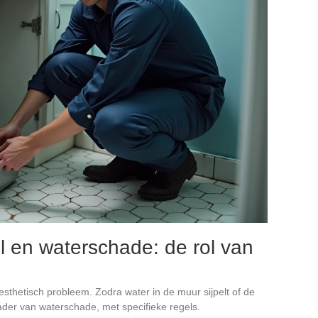
l en waterschade: de rol van
g esthetisch probleem. Zodra water in de muur sijpelt of de
ader van waterschade, met specifieke regels.