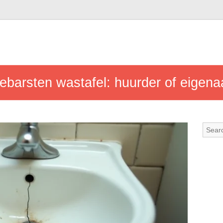
barsten wastafel: huurder of eigena