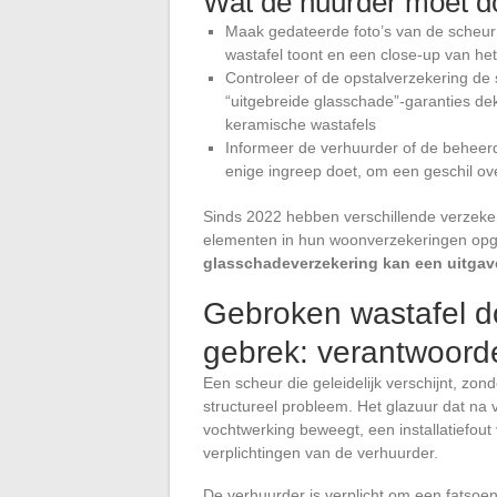
Wat de huurder moet 
Maak gedateerde foto’s van de scheur
wastafel toont en een close-up van he
Controleer of de opstalverzekering de
“uitgebreide glasschade”-garanties de
keramische wastafels
Informeer de verhuurder of de beheerde
enige ingreep doet, om een geschil ov
Sinds 2022 hebben verschillende verzeke
elementen in hun woonverzekeringen o
glasschadeverzekering kan een uitgav
Gebroken wastafel do
gebrek: verantwoorde
Een scheur die geleidelijk verschijnt, zon
structureel probleem. Het glazuur dat na 
vochtwerking beweegt, een installatiefout
verplichtingen van de verhuurder.
De verhuurder is verplicht om een fatsoe