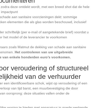
documenteren
 zodra deze ontdekt wordt, met een breed shot dat de hele
t impactpunt
 schade aan sanitaire voorzieningen dekt: sommige
kken elementen die als glas worden beschouwd, inclusief
r schriftelijk (per e-mail of aangetekende brief) voordat u
er het model of de leverancier te voorkomen
raars zoals Matmut de dekking van schade aan sanitaire
pgenomen.
Het controleren van uw uitgebreide
e van enkele honderden euro’s voorkomen.
or veroudering of structureel
lijkheid van de verhuurder
der een identificeerbare schok, wijst op veroudering of een
verloop van tijd barst, een muurbevestiging die door
 van oorsprong: deze situaties vallen onder de
nlijke woning te bieden met apparatuur in goede werkende