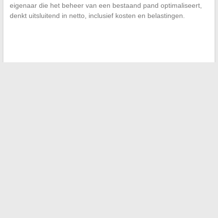
eigenaar die het beheer van een bestaand pand optimaliseert,
denkt uitsluitend in netto, inclusief kosten en belastingen.
←
Vervanging van een gebarsten wastafel: huurder of
eigenaar, wie moet betalen?