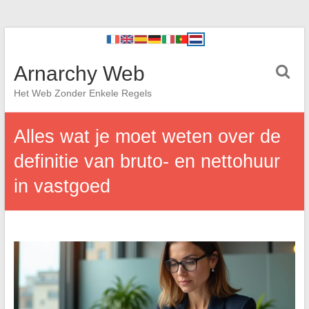
Arnarchy Web
Het Web Zonder Enkele Regels
Alles wat je moet weten over de
definitie van bruto- en nettohuur
in vastgoed