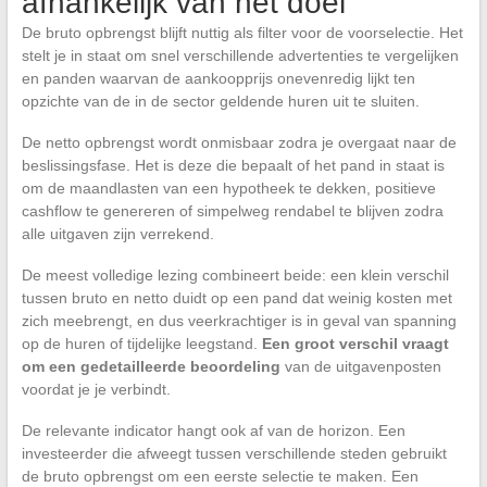
afhankelijk van het doel
De bruto opbrengst blijft nuttig als filter voor de voorselectie. Het
stelt je in staat om snel verschillende advertenties te vergelijken
en panden waarvan de aankoopprijs onevenredig lijkt ten
opzichte van de in de sector geldende huren uit te sluiten.
De netto opbrengst wordt onmisbaar zodra je overgaat naar de
beslissingsfase. Het is deze die bepaalt of het pand in staat is
om de maandlasten van een hypotheek te dekken, positieve
cashflow te genereren of simpelweg rendabel te blijven zodra
alle uitgaven zijn verrekend.
De meest volledige lezing combineert beide: een klein verschil
tussen bruto en netto duidt op een pand dat weinig kosten met
zich meebrengt, en dus veerkrachtiger is in geval van spanning
op de huren of tijdelijke leegstand.
Een groot verschil vraagt
om een gedetailleerde beoordeling
van de uitgavenposten
voordat je je verbindt.
De relevante indicator hangt ook af van de horizon. Een
investeerder die afweegt tussen verschillende steden gebruikt
de bruto opbrengst om een eerste selectie te maken. Een