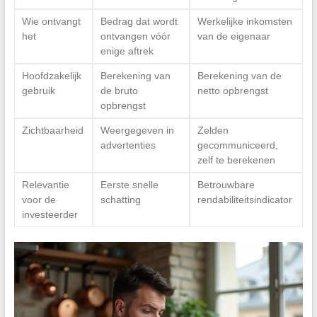
Wie ontvangt
Bedrag dat wordt
Werkelijke inkomsten
het
ontvangen vóór
van de eigenaar
enige aftrek
Hoofdzakelijk
Berekening van
Berekening van de
gebruik
de bruto
netto opbrengst
opbrengst
Zichtbaarheid
Weergegeven in
Zelden
advertenties
gecommuniceerd,
zelf te berekenen
Relevantie
Eerste snelle
Betrouwbare
voor de
schatting
rendabiliteitsindicator
investeerder