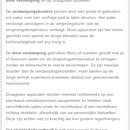
door verdamping
en de draagbare modellen.
De
verdampingskoelers
werken door een pomp te gebruiken
om water over een vochtige pad te laten stromen. Het water
verdampt vervolgens in de omgevingslucht, wat de
omgevingstemperatuur verlaagt. Deze apparaten zijn het meest
geschikt voor warme en droge klimaten waar de
luchtvochtigheid niet erg hoog is.
De
door verdamping
gebruiken filters of manden gevuld met ijs
of bevroren water om de omgevingstemperatuur te verlagen
zonder de binnenlucht te veel te bevochtigen. Ze zijn meestal
duurder dan de verdampingsmodellen, maar bieden op de
lange termijn superieure prestaties dankzij hun geavanceerde
mechanisme.
Draagbare apparaten worden meestal rechtstreeks op een
standaard wandstopcontact aangesloten en hebben vaak
verschillende opties zoals de nachtmodus of een verstelbare
richting ventilator, afhankelijk van uw persoonlijke behoeften.
Deze zijn echter niet zo krachtig als hun grotere tegenhangers.
Het
elektriciteitsverbruik
is ook een cruciale factor om