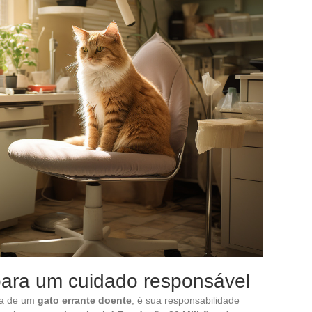
para um cuidado responsável
ta de um
gato errante doente
, é sua responsabilidade