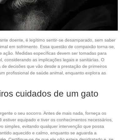
te doente, é legítimo sentir-se desamparado, sem saber
imal em sofrimento. Essa questão de compaixão torna-se,
 e ação. Medidas específicas devem ser tomadas para
l, considerando as implicações legais e sanitárias. O
 de decisões que vão desde a prestação de primeiros
 um profissional de saúde animal, enquanto explora as
eiros cuidados de um gato
rgente o seu socorro. Antes de mais nada, forneça os
 estiver equipado e tiver os conhecimentos necessários,
vo simples, evitando qualquer intervenção que possa
antido aquecido e calmo, enquanto se aguarda a
rio
. Certifique-se de que ele não esteja desidratado e, se