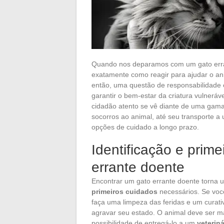
Quando nos deparamos com um gato erran
exatamente como reagir para ajudar o an
então, uma questão de responsabilidade
garantir o bem-estar da criatura vulneráve
cidadão atento se vê diante de uma gama
socorros ao animal, até seu transporte a
opções de cuidado a longo prazo.
Identificação e prim
errante doente
Encontrar um gato errante doente torna u
primeiros cuidados
necessários. Se você
faça uma limpeza das feridas e um curati
agravar seu estado. O animal deve ser m
possibilidade de entregá-lo a um
veteriná