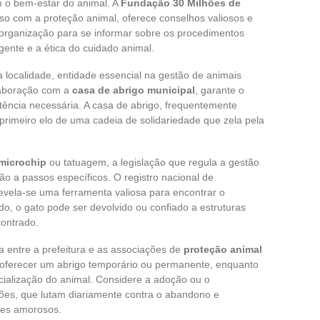
 o bem-estar do animal. A
Fundação 30 Milhões de
so com a proteção animal, oferece conselhos valiosos e
 organização para se informar sobre os procedimentos
gente e a ética do cuidado animal.
 localidade, entidade essencial na gestão de animais
olaboração com a
casa de abrigo municipal
, garante o
tência necessária. A casa de abrigo, frequentemente
 primeiro elo de uma cadeia de solidariedade que zela pela
 microchip
ou tatuagem, a legislação que regula a gestão
ão a passos específicos. O registro nacional de
 revela-se uma ferramenta valiosa para encontrar o
ado, o gato pode ser devolvido ou confiado a estruturas
contrado.
ia entre a prefeitura e as associações de
proteção animal
m oferecer um abrigo temporário ou permanente, enquanto
cialização do animal. Considere a adoção ou o
ões, que lutam diariamente contra o abandono e
res amorosos.