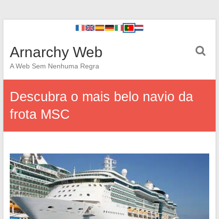
Arnarchy Web
A Web Sem Nenhuma Regra
Descubra o mais belo navio da
frota MSC