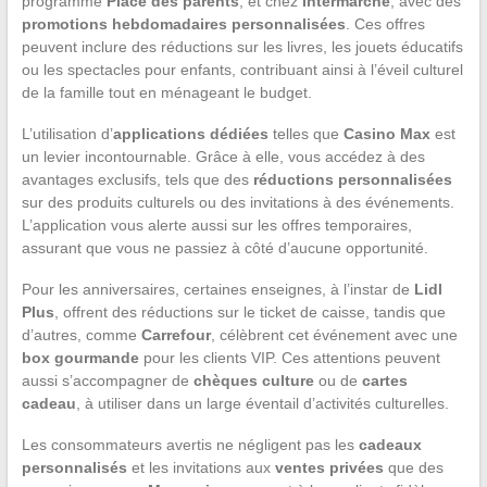
programme
Place des parents
, et chez
Intermarché
, avec des
promotions hebdomadaires personnalisées
. Ces offres
peuvent inclure des réductions sur les livres, les jouets éducatifs
ou les spectacles pour enfants, contribuant ainsi à l’éveil culturel
de la famille tout en ménageant le budget.
L’utilisation d’
applications dédiées
telles que
Casino Max
est
un levier incontournable. Grâce à elle, vous accédez à des
avantages exclusifs, tels que des
réductions personnalisées
sur des produits culturels ou des invitations à des événements.
L’application vous alerte aussi sur les offres temporaires,
assurant que vous ne passiez à côté d’aucune opportunité.
Pour les anniversaires, certaines enseignes, à l’instar de
Lidl
Plus
, offrent des réductions sur le ticket de caisse, tandis que
d’autres, comme
Carrefour
, célèbrent cet événement avec une
box gourmande
pour les clients VIP. Ces attentions peuvent
aussi s’accompagner de
chèques culture
ou de
cartes
cadeau
, à utiliser dans un large éventail d’activités culturelles.
Les consommateurs avertis ne négligent pas les
cadeaux
personnalisés
et les invitations aux
ventes privées
que des