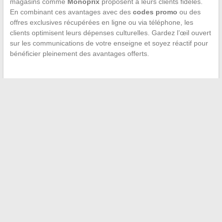
magasins comme
Monoprix
proposent à leurs clients fidèles.
En combinant ces avantages avec des
codes promo
ou des
offres exclusives récupérées en ligne ou via téléphone, les
clients optimisent leurs dépenses culturelles. Gardez l’œil ouvert
sur les communications de votre enseigne et soyez réactif pour
bénéficier pleinement des avantages offerts.
←
Création et aménagement d’espaces verts : le rôle clé des
professionnels du paysage
Procédure pour annuler une commande avec acompte :
conseils et recommandations
→
Recherche