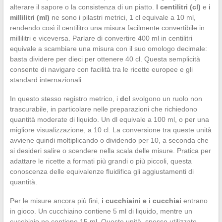
alterare il sapore o la consistenza di un piatto.
I centilitri (cl)
e
i
millilitri (ml)
ne sono i pilastri metrici, 1 cl equivale a 10 ml,
rendendo così il centilitro una misura facilmente convertibile in
millilitri e viceversa. Parlare di convertire 400 ml in centilitri
equivale a scambiare una misura con il suo omologo decimale:
basta dividere per dieci per ottenere 40 cl. Questa semplicità
consente di navigare con facilità tra le ricette europee e gli
standard internazionali.
In questo stesso registro metrico, i
dcl
svolgono un ruolo non
trascurabile, in particolare nelle preparazioni che richiedono
quantità moderate di liquido. Un dl equivale a 100 ml, o per una
migliore visualizzazione, a 10 cl. La conversione tra queste unità
avviene quindi moltiplicando o dividendo per 10, a seconda che
si desideri salire o scendere nella scala delle misure. Pratica per
adattare le ricette a formati più grandi o più piccoli, questa
conoscenza delle equivalenze fluidifica gli aggiustamenti di
quantità.
Per le misure ancora più fini,
i cucchiaini e i cucchiai
entrano
in gioco. Un cucchiaino contiene 5 ml di liquido, mentre un
cucchiaio ne contiene 15 ml. Queste unità, spesso utilizzate