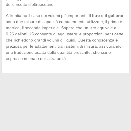
delle ricette d’oltreoceano.
Affrontiamo il caso dei volumi più importanti.
Il litro e il gallone
sono due misure di capacità comunemente utilizzate, il primo è
metrico, il secondo imperiale. Sapere che un litro equivale a
0.26 galloni US consente di aggiustare le proporzioni per ricette
che richiedono grandi volumi di liquidi. Questa conoscenza è
preziosa per le adattamenti tra i sistemi di misura, assicurando
una traduzione esatta delle quantità prescritte, che siano
espresse in una o nell’altra unità.
←
Il mondo della musica: focus sugli artisti francesi e le loro
peculiarità
Come ridurre i costi nell’acquisto immobiliare: il ruolo chiave
del notaio
→
Search