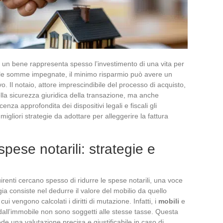
di un bene rappresenta spesso l’investimento di una vita per
delle somme impegnate, il minimo risparmio può avere un
o. Il notaio, attore imprescindibile del processo di acquisto,
lla sicurezza giuridica della transazione, ma anche
enza approfondita dei dispositivi legali e fiscali gli
 migliori strategie da adottare per alleggerire la fattura
pese notarili: strategie e
irenti cercano spesso di ridurre le spese notarili, una voce
gia consiste nel dedurre il valore del mobilio da quello
i vengono calcolati i diritti di mutazione. Infatti, i
mobili
e
dall’immobile non sono soggetti alle stesse tasse. Questa
de una valutazione precisa e giustificabile in caso di