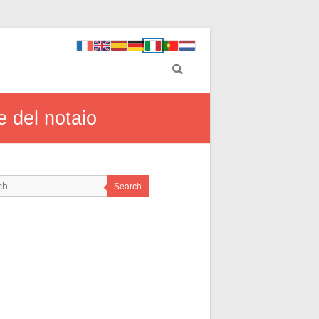
e del notaio
Search