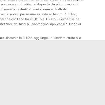
oscenza approfondita dei dispositivi legali consente di
 in materia di
diritti di mutazione
e
diritti di
cosse dal notaio per essere versate al Tesoro Pubblico,
si che oscillano tra il 5,81% e il 5,11%. L’expertise del
eficiare dei tassi più vantaggiosi applicabili al luogo di
are
, fissata allo 0,10%, aggiunge un ulteriore strato alle
tassa rappresenta una parte non trascurabile del costo
 ruolo di consulente, può suggerire meccanismi di
 della proprietà in lotti, o l’acquisto in nuda proprietà, per
etto della legislazione vigente.
on del 2016, la
negoziazione degli emolumenti
del notaio
timi siano regolamentati, rimane un certo margine di
i e la firma dell’
atto autentico
. L’acquirente avveduto si
taio delle possibilità offerte per ridurre questi costi,
e nell’ambito della sua acquisizione immobiliare.