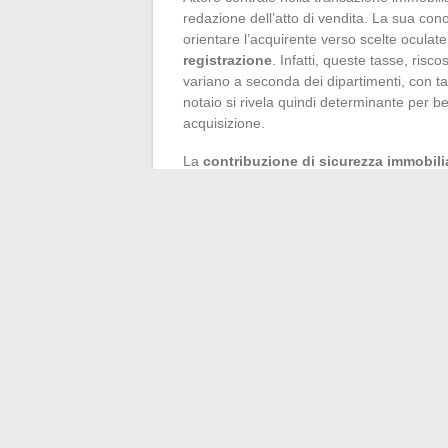
redazione dell’atto di vendita. La sua con
orientare l’acquirente verso scelte oculate
registrazione
. Infatti, queste tasse, ris
variano a seconda dei dipartimenti, con tas
notaio si rivela quindi determinante per ben
acquisizione.
La
contribuzione di sicurezza immobili
spese notarili. Sebbene modesta, questa 
totale per l’acquirente. Il notaio, nel suo
ottimizzazione fiscale, come la suddivisione
alleggerire l’onere fiscale, sempre nel risp
Non dimentichiamo che, dalla legge Macr
è diventata una realtà. Sebbene questi ul
manovra, in particolare per i servizi specific
prenderà cura di discutere con il proprio no
assicurandosi così un risparmio sostanzial