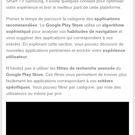
Smart TV Samsung, il existe quelques conseils pour optimiser
votre expérience et tirer le meilleur parti de cette plateforme.
Prenez le temps de parcourir la catégorie des
applications
recommandées
. Le
Google Play Store
utilise un
algorithme
sophistiqué
pour analyser vos
habitudes de navigation
et
vous suggérer des applications qui correspondent à vos
intérêts. En explorant cette section, vous pouvez découvrir de
nouvelles applications pertinentes et enrichir votre
expérience
utilisateur
.
N’hésitez pas à utiliser les
filtres de recherche avancée
du
Google Play Store
. Ces filtres vous permettent de trouver plus
facilement les applications correspondant à vos
critères
spécifiques
. Vous pouvez filtrer par catégorie, par note des
utilisateurs ou même par prix.