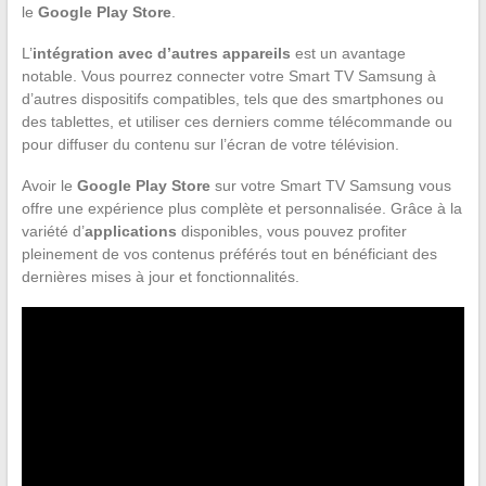
le
Google Play Store
.
L’
intégration avec d’autres appareils
est un avantage
notable. Vous pourrez connecter votre Smart TV Samsung à
d’autres dispositifs compatibles, tels que des smartphones ou
des tablettes, et utiliser ces derniers comme télécommande ou
pour diffuser du contenu sur l’écran de votre télévision.
Avoir le
Google Play Store
sur votre Smart TV Samsung vous
offre une expérience plus complète et personnalisée. Grâce à la
variété d’
applications
disponibles, vous pouvez profiter
pleinement de vos contenus préférés tout en bénéficiant des
dernières mises à jour et fonctionnalités.