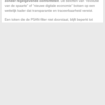
zonder regelgevende conformiteit
. De beloften van “revolutie
van de spaarte” of “nieuwe digitale economie” botsen op een
wettelijk kader dat transparantie en traceerbaarheid vereist.
Een token die de PSAN-filter niet doorstaat, blijft beperkt tot
over-the-counter transacties, zonder bescherming voor de
koper en zonder rechtsmiddelen in geval van geschillen. Het
Franse regelgevende kader staat innovatie in crypto niet in de
weg, maar maakt het extreem zichtbaar wat het verschil is
tussen een gestructureerd project en een project dat dat niet is.
De Sestrel heeft verschillende kenmerken die het buiten de
verifieerbare circuits plaatsen: afwezigheid van listing, geen
geïdentificeerd technisch team, precedent van een mislukt
project. Deze elementen betekenen niet automatisch fraude,
maar ze maken elke investeringsbeslissing bijzonder risicovol.
Voordat je dit type token als een kans beschouwt, is het
tijdsbesparend om eerst te controleren of het de basisfilters
doorstaat die elk serieus digitaal actief zou moeten doorstaan.