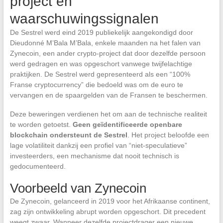
project en
waarschuwingssignalen
De Sestrel werd eind 2019 publiekelijk aangekondigd door
Dieudonné M’Bala M’Bala, enkele maanden na het falen van
Zynecoin, een ander crypto-project dat door dezelfde persoon
werd gedragen en was opgeschort vanwege twijfelachtige
praktijken. De Sestrel werd gepresenteerd als een “100%
Franse cryptocurrency” die bedoeld was om de euro te
vervangen en de spaargelden van de Fransen te beschermen.
Deze beweringen verdienen het om aan de technische realiteit
te worden getoetst.
Geen geïdentificeerde openbare
blockchain ondersteunt de Sestrel
. Het project beloofde een
lage volatiliteit dankzij een profiel van “niet-speculatieve”
investeerders, een mechanisme dat nooit technisch is
gedocumenteerd.
Voorbeeld van Zynecoin
De Zynecoin, gelanceerd in 2019 voor het Afrikaanse continent,
zag zijn ontwikkeling abrupt worden opgeschort. Dit precedent
weegt zwaar. Wanneer dezelfde projectdrager een nieuwe