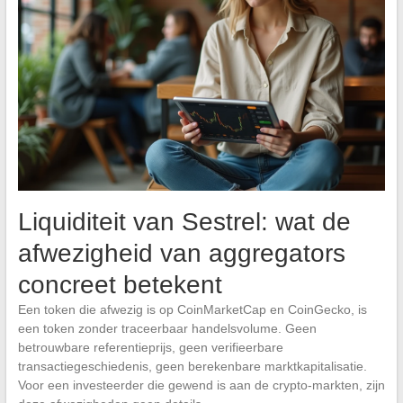
Liquiditeit van Sestrel: wat de
afwezigheid van aggregators
concreet betekent
Een token die afwezig is op CoinMarketCap en CoinGecko, is
een token zonder traceerbaar handelsvolume. Geen
betrouwbare referentieprijs, geen verifieerbare
transactiegeschiedenis, geen berekenbare marktkapitalisatie.
Voor een investeerder die gewend is aan de crypto-markten, zijn