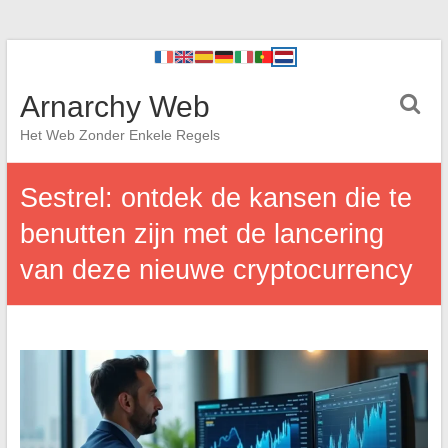
Arnarchy Web
Het Web Zonder Enkele Regels
Sestrel: ontdek de kansen die te
benutten zijn met de lancering
van deze nieuwe cryptocurrency