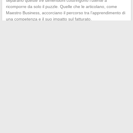
separano queste tre dimensioni costringono l’utente a
ricomporre da solo il puzzle. Quelle che le articolano, come
Maestro Business, accorciano il percorso tra l’apprendimento di
una competenza e il suo impatto sul fatturato.
←
Tutto quello che c’è da sapere sull’articolo 14 della DDHC: